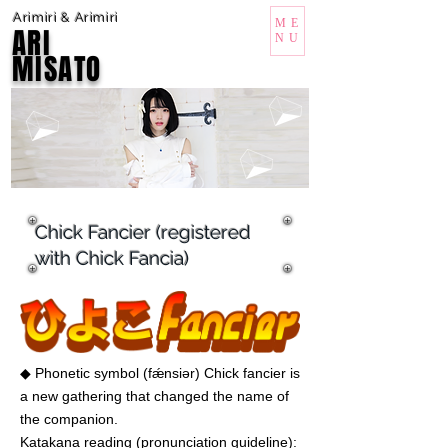
Arimiri & Arimiri
ME
ARI
NU
MISATO
Chick Fancier (registered
with Chick Fancia)
◆ Phonetic symbol (fǽnsiər) Chick fancier is
a new gathering that changed the name of
the companion.
Katakana reading (pronunciation guideline):