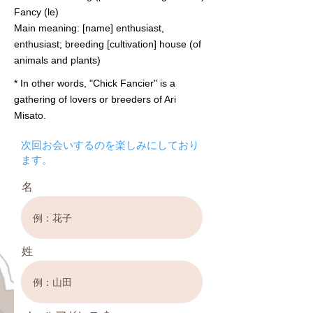
Fancy (le)
Main meaning: [name] enthusiast,
enthusiast; breeding [cultivation] house (of
animals and plants)
* In other words, "Chick Fancier" is a
gathering of lovers or breeders of Ari
Misato.
次回お会いするのを楽しみにしており
ます。
名
姓