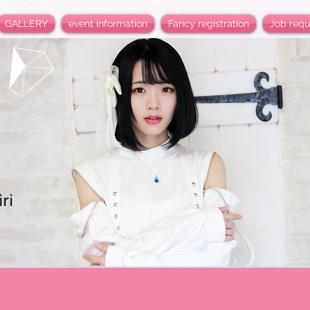
GALLERY
event information
Fancy registration
Job requ
ri