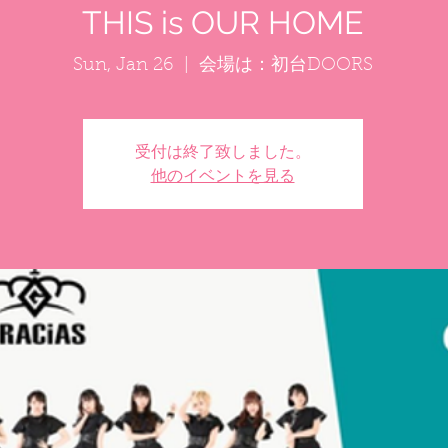
THIS is OUR HOME
Sun, Jan 26
  |  
会場は：初台DOORS
受付は終了致しました。
他のイベントを見る