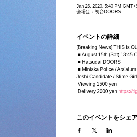
Jan 26, 2020, 5:40 PM GMT+
会場は：初台DOORS
イベントの詳細
[Breaking News] THIS is
 ■ August 15th (Sat) 13:45 O
 ■ Hatsudai DOORS
 ■ Miniska Police / Ars'alum / Baby ♡♡ Holic / Mystear / Momo Ito / Misato Asymmetry / PiNSCA / Kanao / Kamen 
Joshi Candidate / Slime G
 Viewing 1500 yen
 Delivery 2000 yen 
https://t
このイベントをシェ