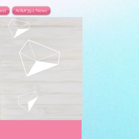
est
Ari&#39;s News