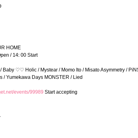
9
 OUR HOME
pen / 14: 00 Start
irls / Yumekawa Days MONSTER / Lied
iget.net/events/99989
 Start accepting
ア