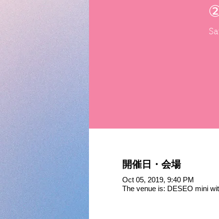
②
Sa
開催日・会場
Oct 05, 2019, 9:40 PM
The venue is: DESEO mini wi