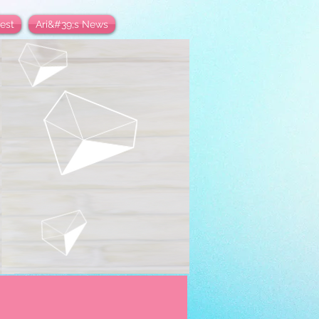
est
Ari&#39;s News