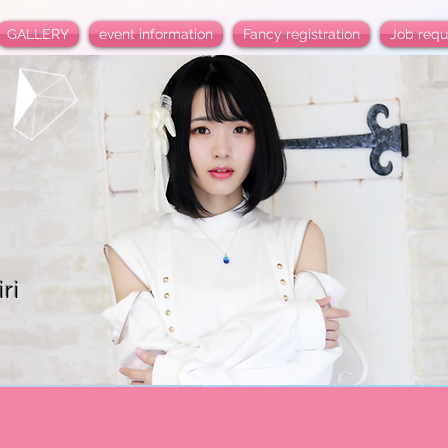
GALLERY
event information
Fancy registration
Job requ
ri