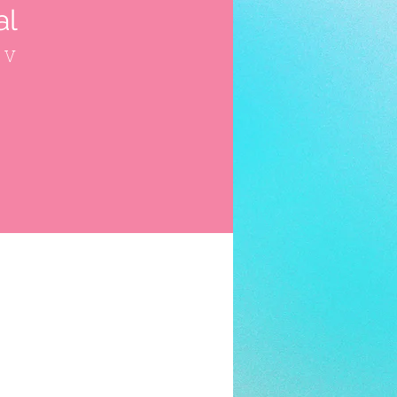
al
 V