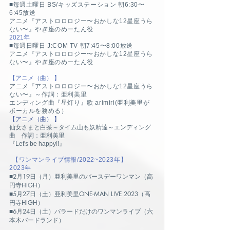
■毎週土曜日 BS/キッズステーション 朝6:30〜
6:45放送
アニメ『アストロロロジー〜おかしな12星座うら
ない〜』やぎ座のめーたん役
2021年
■毎週日曜日 J:COM TV 朝7:45〜8:00放送
アニメ『アストロロロジー〜おかしな12星座うら
ない〜』やぎ座のめーたん役
【アニメ（曲） 】
アニメ『アストロロロジー〜おかしな12星座うら
ない〜』～作詞：亜利美里
エンディング曲『星灯り』歌 arimiri(亜利美里が
ボーカルを務める）
【アニメ（曲） 】
仙女さまと白茶～タイム山も妖精達～
エンディング
曲 作詞：亜利美里
『Let's be happy!!』
【ワンマンライブ情報/2022~2023年】
2023年
■
2月19日（月）亜利美里のバースデーワンマン（高
円寺HIGH）
■5月27日（土）亜利美里ONE-MAN LIVE 2023（高
円寺HIGH）
■6月24日（土）バラードだけのワンマンライブ（六
本木バードランド）