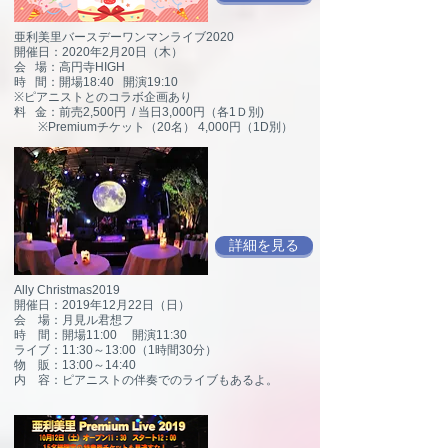
亜利美里バースデーワンマンライブ2020
開催日：2020年2月20日（木）
会 場：高円寺HIGH
時 間：開場18:40 開演19:10
※ピアニストとのコラボ企画あり
料 金：前売2,500円 / 当日3,000円（各1Ｄ別)
※Premiumチケット（20名） 4,000円（1D別）
詳細を見る
Ally Christmas2019
開催日：2019年12月22日（日）
会 場：月見ル君想フ
時 間：開場11:00 開演11:30
ライブ：11:30～13:00（1時間30分）
物 販：13:00～14:40
内 容：ピアニストの伴奏でのライブもあるよ。