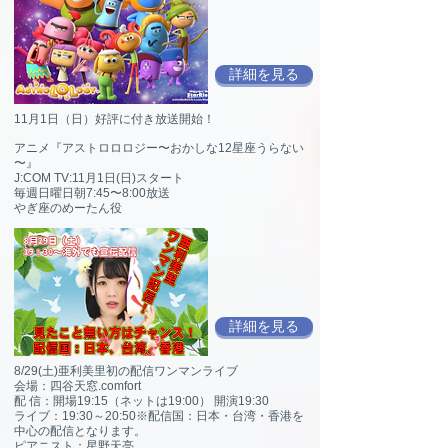
詳細を見る
11月1日（日）好評に付き放送開始！
アニメ『アストロロロジー〜おかしな12星座うらない
〜』
J:COM TV:11月1日(日)スタート
毎週日曜日朝7:45〜8:00放送
やぎ座のめーたん役
詳細を見る
8/29(土)亜利美里初の配信ワンマンライブ
会場：四谷天窓.comfort
配 信：開場19:15（ネットは19:00） 開演19:30
ライブ：19:30～20:50※配信国：日本・台湾・香港を
中心の配信となります。
ピアニスト：星野天亮