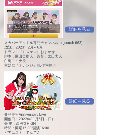
詳細を見る
スカパーアイドル専門チャンネル-pigoo(ch.663)
放送
：2023年2月～6月
ドラマ：『ミスケンにおまかせ』
脚本：園田英樹氏、監督：太田実氏
白鳥アイナ役
主題歌『オレンジ』歌/作詞担当
詳細を見る
亜利美里Anniversary Live
開催日：2022年11月6日（日）
会 場：高円寺HIGH
時間：開場15:30/開演16:00
ピアニスト：てんてん