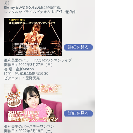
え）
Blu-ray＆DVDを5月20日に発売開始。
​レンタルやプライムビデオ＆U-NEXTで配信中
詳細を見る
亜利美里のバラードだけのワンマンライブ
開催日：2022年3月27日（日）
会 場：宿新Motion
時間：開場16:10/開演16:30
ピアニスト：星野天亮
詳細を見る
亜利美里のバースデーワンマン
開催日：2022年2月19日（土）