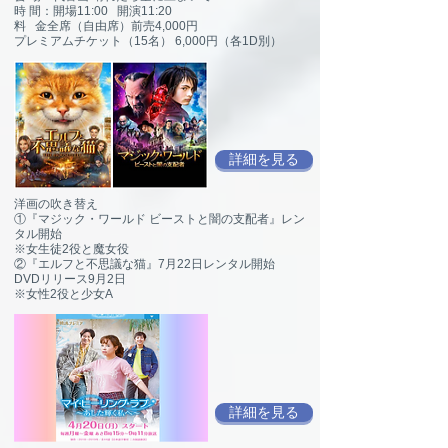
時 間：開場11:00 開演11:20
料 金全席（自由席）前売4,000円
プレミアムチケット（15名） 6,000円（各1D別）
詳細を見る
洋画の吹き替え
①『マジック・ワールド ビーストと闇の支配者』レン
タル開始
※女生徒2役と魔女役
②『エルフと不思議な猫』7月22日レンタル開始
DVDリリース9月2日
※女性2役と少女A
詳細を見る