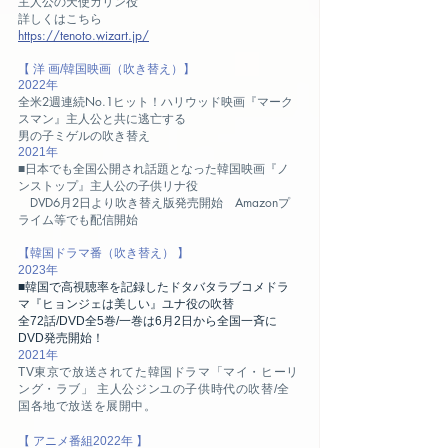
主人公の天使カリン役
詳しくはこちら
https://tenoto.wizart.jp/
【 洋 画/韓国映画
（吹き替え）
】
2022年
全米2週連続No.1ヒット！ハリウッド映画『マーク
スマン』主人公と共に逃亡する
男の子ミゲルの吹き替え
2021年
■日本でも全国公開され話題となった韓国映画『ノ
ンストップ』主人公の子供リナ役
DVD6月2日より吹き替え版発売開始 Amazonプ
ライム等でも配信開始
【韓国ドラマ
番（吹き替え） 】
2023年
■韓国で高視聴率を記録したドタバタラブコメドラ
マ『ヒョンジェは美しい』ユナ役の吹替
全
72
話/DVD全5巻/
一巻は6月2日から全国一斉に
DVD発売開始！
2021
年
TV東京で放送されてた韓国ドラマ「マイ・ヒーリ
ング・ラブ」 主人公ジンユの子供時代の吹替/全
国各地で放送を展開中。
【 アニメ番組2022年 】