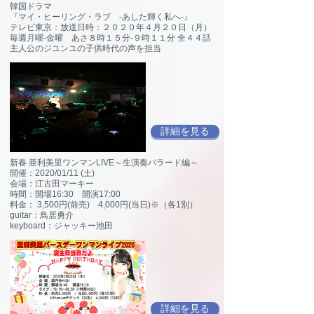
韓国ドラマ
『マイ・ヒーリング・ラブ -あした輝く私へ-』
テレビ東京：放送日時：２０２０年４月２０日（月）
毎週月曜-金曜 あさ８時１５分-９時１１分 全４４話
​主人公のジユンユの子供時代の声を担当
詳細を見る
新春 亜利美里ワンマンLIVE～生演奏バラード編～
開催：2020/01/11 (土)
会場：江古田マーキー
時間：開場16:30 開演17:00
料金： 3,500円(前売) 4,000円(当日)※（各1別）
guitar：鳥居勇介
keyboard：ジャッキー池田
詳細を見る