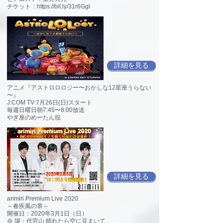
チケット：https://bit.ly/31r6Ggl
詳細を見る
アニメ『アストロロロジー〜おかしな12星座うらない
〜』
J:COM TV:7月26日(日)スタート
毎週日曜日朝7:45〜8:00放送
やぎ座のめーたん役
詳細を見る
arimiri Premium Live 2020
～春疾風の章～
開催日：2020年3月1日（日）
会 場：代官山 晴れたら空に豆まいて