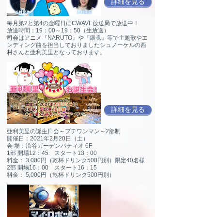
詳細を見る
毎月第2と第4の金曜日にCWAVE放送局で放送中！
放送時間：19：00～19：50（生放送）
司会はアニメ『NARUTO』や『銀魂』等で主題歌やエ
ンディング曲を担当しておりましたシュノーケルの西
村さんと亜利美里となっております。
詳細を見る
亜利美里の誕生日会～プチワンマン～2部制
開催日：2021年2月20日（土）
会 場：渋谷ガーデンパティオ 6F
1部 開場12：45 スタート13：00
料金： 3,000円（乾杯ドリンク500円別）限定40名様
2部 開場16：00 スタート16：15
料金： 5,000円（乾杯ドリンク500円別）