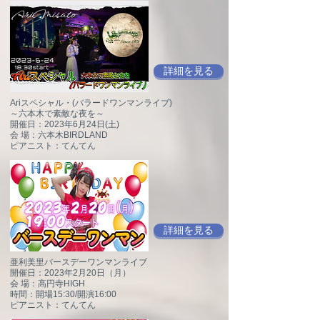
詳細を見る
Ariスペシャル・(バラードワンマンライブ)
～六本木で素敵な夜を～
開催日：2023年6月24日(土)
会 場：六本木BIRDLAND
ピアニスト：てんてん
詳細を見る
亜利美里バースデーワンマンライブ
開催日：2023年2月20日（月）
会 場：高円寺HIGH
時間：開場15:30/開演16:00
ピアニスト：てんてん