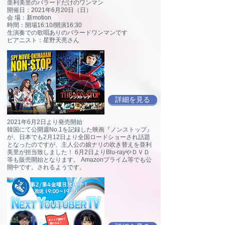
亜利美里のバラードだけのワンマン
開催日：2021年6月20日（日）
会 場：新motion
時間：開場16:10/開演16:30
生演奏での歌唱ありのバラードワンマンです
ピアニスト：星野天亮さん
詳細を見る
​2021年6月2日より発売開始
韓国にて公開週No.1を記録した映画『ノンストップ』
が、日本でも2月12日より全国ロードショーされ話題
となったのですが、主人公の娘ナリの吹き替えを亜利
美里が担当致しました！ 6月2日よりBlu-rayやＤＶＤ
等も販売開始となります。 Amazonプライム等でも公
開中です。されるようです。