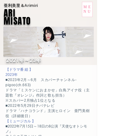
亜利美里＆Arimiri
ME
ARI
NU
MISATO
2021年～23年
【ドラマ番 組 】
2023年
■2023年2月～6月 スカパーチャンネル-
pigoo(ch.663)
ドラマ
「ミスケンにおまかせ」白鳥アイナ役（主
題歌『オレンジ』作詞と歌も担当）
※スカパー2月独占1位となる
■2022年5月29日チバテレビ
ドラマ
「ハナコランド」主演ヒロイン 亜門美樹
役（詳細後日）
【ミュージカル 】
■2022年7月15日～18日の8公演『天使なオトシモ
ノ』