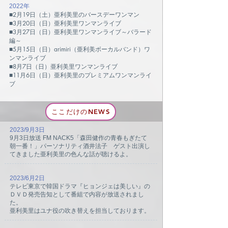
2022年
■
2月19日（土）亜利美里のバースデーワンマン
​■3月20日（日）亜利美里ワンマンライブ
■3月27日（日）亜利美里ワンマンライブ～バラード
編～
■5月15日（日）arimiri（亜利美ボーカルバンド）ワ
ンマンライブ
■8月7日（日）亜利美里ワンマンライブ
​■11月6日（日）亜利美里のプレミアムワンマンライ
ブ
ここだけのNEWS
2023/9月3日
9月3日放送 FM NACK5「森田健作の青春もぎたて
朝一番！」パーソナリティ酒井法子 ゲスト出演し
てきました
亜利美里の色んな話が聴けるよ。
2023/6月2日
テレビ東京で韓国ドラマ『ヒョンジェは美しい』の
ＤＶＤ発売告知として番組で内容が放送されまし
た。
亜利美里はユナ役の吹き替えを担当しております。