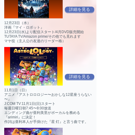
詳細を見る
12月23日（水）
洋画『マイ・ロボット』
12月23日(水)より配信スタート/4月DVD販売開始
TUTAYA TV/Amazon prime/その他でも見れます
マヤ役（主人公の友達のリーダー格）
詳細を見る
11月1日（日）
アニメ『アストロロロジー〜おかしな12星座うらない
〜』
J:COM TV:11月1日(日)スタート
毎週日曜日朝7:45〜8:00放送
エンディング曲が亜利美里がボーカルを務める
『arimiri』に決定！
作詞は亜利本人が手掛けた『星 灯』と言う曲です。