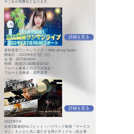
※これが初舞台となります。
詳細を見る
亜利美里ワンマンライブ ～With all my heart～
開催日：2022年8月7日（日）
会 場：高円寺HIGH
時間：開場15:30/開演16:00
プルート奏者とのコラボ決定！
フルート演奏者：高野真理
詳細を見る
2022年5月
全米2週連続No.1ヒット！ハリウッド映画『マークス
マン』主人公と共に逃亡する男の子ミゲル（吹き替