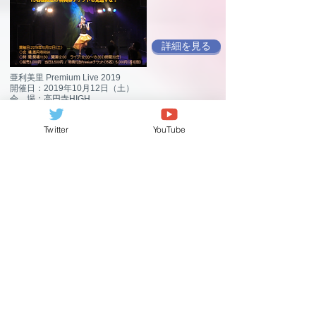
詳細を見る
亜利美里 Premium Live 2019
開催日：2019年10月12日（土）
会 場：高円寺HIGH
時 間：開場11:30 開演12:00
料 金：前売3,000円 当日3,500円（各1Ｄ別）
Twitter
YouTube
特典付きPremiumチケット（15名） 5,000円（1D別）
詳細を見る
開催日：2019年8月25日（日）
会 場：代官山 晴れたら空に豆まいて
時 間：開場11:10 開演11:30
料 金 全席（自由席）前売4,000円 当日4,500円（各
1Ｄ別）
特典付きチケット（10名） 6,000円（1D別）