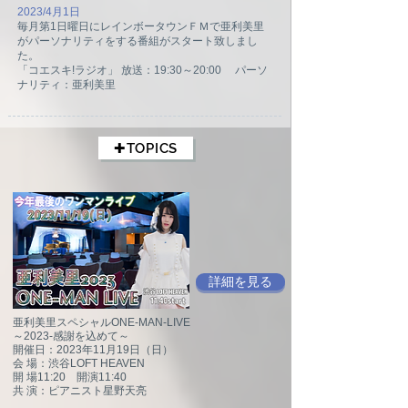
2023/4月1日
毎月第1日曜日にレインボータウンＦＭで亜利美里
がパーソナリティをする番組がスタート致しまし
た。
「コエスキ!ラジオ」 放送：19:30～20:00 パーソ
ナリティ：亜利美里
✚TOPICS
詳細を見る
亜利美里スペシャルONE-MAN-LIVE
～2023-感謝を込めて～
開催日：2023年11月19日（日）
会 場：渋谷LOFT HEAVEN
開 場11:20 開演11:40
共 演：ピアニスト星野天亮