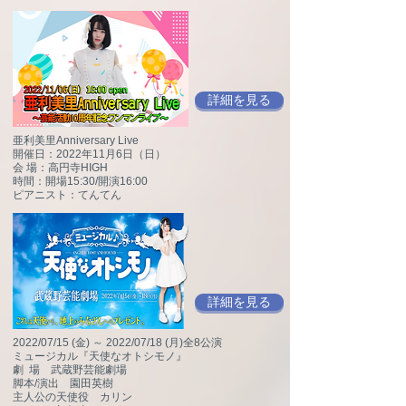
詳細を見る
亜利美里Anniversary Live
開催日：2022年11月6日（日）
会 場：高円寺HIGH
時間：開場15:30/開演16:00
ピアニスト：てんてん
詳細を見る
2022/07/15 (金) ～ 2022/07/18 (月)全8公演
ミュージカル『天使なオトシモノ』
劇 場 武蔵野芸能劇場
脚本/演出 園田英樹
主人公の天使役 カリン