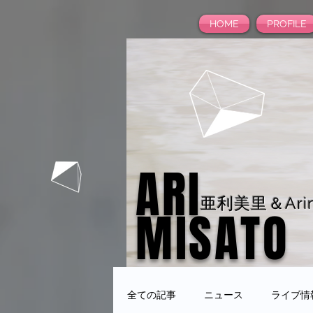
HOME
PROFILE
ARI
亜利美里＆Arim
MISATO
全ての記事
ニュース
ライブ情