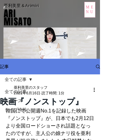
亜利美里＆Arimiri
ME
ARI
NU
MISATO
記事
全ての記事
亜利美里のスタッフ
全ての記事
2021年6月16日
読了時間: 1分
映画『ノンストップ』
ニュース
ライブ情報
韓国にて公開週No.1を記録した映画
『ノンストップ』が、日本でも2月12日
より全国ロードショーされ話題となっ
たのですが、主人公の娘ナリ役を亜利