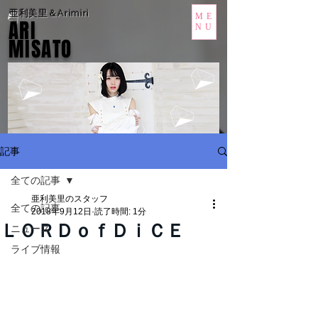
亜利美里＆Arimiri
ME
ARI
NU
MISATO
記事
全ての記事
亜利美里のスタッフ
全ての記事
2018年9月12日
読了時間: 1分
ＬＯＲＤｏｆＤｉＣＥ
ニュース
ライブ情報