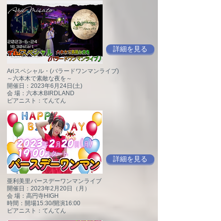
詳細を見る
Ariスペシャル・(バラードワンマンライブ)
～六本木で素敵な夜を～
開催日：2023年6月24日(土)
会 場：六本木BIRDLAND
ピアニスト：てんてん
詳細を見る
亜利美里バースデーワンマンライブ
開催日：2023年2月20日（月）
会 場：高円寺HIGH
時間：開場15:30/開演16:00
ピアニスト：てんてん