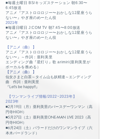
■毎週土曜日 BS/キッズステーション 朝6:30〜
6:45放送
アニメ『アストロロロジー〜おかしな12星座うら
ない〜』やぎ座のめーたん役
2021年
■毎週日曜日 J:COM TV 朝7:45〜8:00放送
アニメ『アストロロロジー〜おかしな12星座うら
ない〜』やぎ座のめーたん役
【アニメ（曲） 】
アニメ『アストロロロジー〜おかしな12星座うら
ない〜』～作詞：亜利美里
エンディング曲『星灯り』歌 arimiri(亜利美里が
ボーカルを務める）
【アニメ（曲） 】
仙女さまと白茶～タイム山も妖精達～
エンディング
曲 作詞：亜利美里
『Let's be happy!!』
【ワンマンライブ情報/2022~2023年】
2023年
■
2月19日（月）亜利美里のバースデーワンマン（高
円寺HIGH）
■5月27日（土）亜利美里ONE-MAN LIVE 2023（高
円寺HIGH）
■6月24日（土）バラードだけのワンマンライブ（六
本木バードランド）