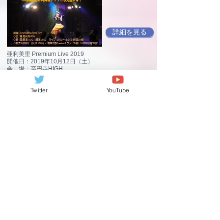
詳細を見る
亜利美里 Premium Live 2019
開催日：2019年10月12日（土）
会 場：高円寺HIGH
時 間：開場11:30 開演12:00
料 金：前売3,000円 当日3,500円（各1Ｄ別）
Twitter
YouTube
特典付きPremiumチケット（15名） 5,000円（1D別）
詳細を見る
開催日：2019年8月25日（日）
会 場：代官山 晴れたら空に豆まいて
時 間：開場11:10 開演11:30
料 金 全席（自由席）前売4,000円 当日4,500円（各
1Ｄ別）
特典付きチケット（10名） 6,000円（1D別）