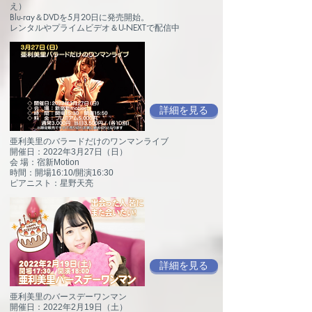
え）
Blu-ray＆DVDを5月20日に発売開始。
​レンタルやプライムビデオ＆U-NEXTで配信中
詳細を見る
亜利美里のバラードだけのワンマンライブ
開催日：2022年3月27日（日）
会 場：宿新Motion
時間：開場16:10/開演16:30
ピアニスト：星野天亮
詳細を見る
亜利美里のバースデーワンマン
開催日：2022年2月19日（土）