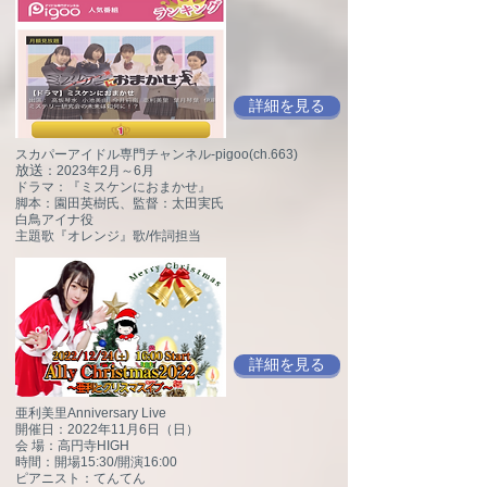
詳細を見る
スカパーアイドル専門チャンネル-pigoo(ch.663)
放送
：2023年2月～6月
ドラマ：『ミスケンにおまかせ』
脚本：園田英樹氏、監督：太田実氏
白鳥アイナ役
主題歌『オレンジ』歌/作詞担当
詳細を見る
亜利美里Anniversary Live
開催日：2022年11月6日（日）
会 場：高円寺HIGH
時間：開場15:30/開演16:00
ピアニスト：てんてん