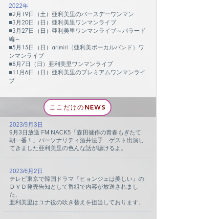
2022年
■
2月19日（土）亜利美里のバースデーワンマン
​■3月20日（日）亜利美里ワンマンライブ
■3月27日（日）亜利美里ワンマンライブ～バラード
編～
■5月15日（日）arimiri（亜利美ボーカルバンド）ワ
ンマンライブ
■8月7日（日）亜利美里ワンマンライブ
​■11月6日（日）亜利美里のプレミアムワンマンライ
ブ
ここだけのNEWS
2023/9月3日
9月3日放送 FM NACK5「森田健作の青春もぎたて
朝一番！」パーソナリティ酒井法子 ゲスト出演し
てきました
亜利美里の色んな話が聴けるよ。
2023/6月2日
テレビ東京で韓国ドラマ『ヒョンジェは美しい』の
ＤＶＤ発売告知として番組で内容が放送されまし
た。
亜利美里はユナ役の吹き替えを担当しております。