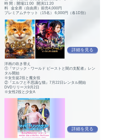
時 間：開場11:00 開演11:20
料 金全席（自由席）前売4,000円
プレミアムチケット（15名） 6,000円（各1D別）
詳細を見る
洋画の吹き替え
①『マジック・ワールド ビーストと闇の支配者』レン
タル開始
※女生徒2役と魔女役
②『エルフと不思議な猫』7月22日レンタル開始
DVDリリース9月2日
※女性2役と少女A
詳細を見る