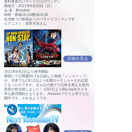
亜利美里のバラードだけのワンマン
開催日：2021年6月20日（日）
会 場：新motion
時間：開場16:10/開演16:30
生演奏での歌唱ありのバラードワンマンです
ピアニスト：星野天亮さん
詳細を見る
​2021年6月2日より発売開始
韓国にて公開週No.1を記録した映画『ノンストップ』
が、日本でも2月12日より全国ロードショーされ話題
となったのですが、主人公の娘ナリの吹き替えを亜利
美里が担当致しました！ 6月2日よりBlu-rayやＤＶＤ
等も販売開始となります。 Amazonプライム等でも公
開中です。されるようです。