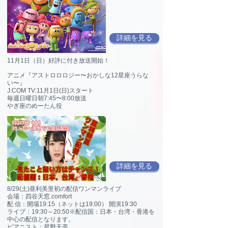
詳細を見る
11月1日（日）好評に付き放送開始！
アニメ『アストロロロジー〜おかしな12星座うらな
い〜』
J:COM TV:11月1日(日)スタート
毎週日曜日朝7:45〜8:00放送
やぎ座のめーたん役
詳細を見る
8/29(土)亜利美里初の配信ワンマンライブ
会場：四谷天窓.comfort
配 信：開場19:15（ネットは19:00） 開演19:30
ライブ：19:30～20:50※配信国：日本・台湾・香港を
中心の配信となります。
ピアニスト：星野天亮