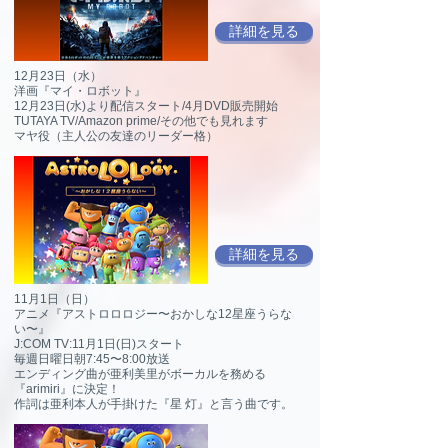
詳細を見る
12月23日（水）
洋画『マイ・ロボット』
12月23日(水)より配信スタート/4月DVD販売開始
TUTAYA TV/Amazon prime/その他でも見れます
マヤ役（主人公の友達のリーダー格）
詳細を見る
11月1日（日）
アニメ『アストロロロジー〜おかしな12星座うらな
い〜』
J:COM TV:11月1日(日)スタート
毎週日曜日朝7:45〜8:00放送
エンディング曲が亜利美里がボーカルを務める
『arimiri』に決定！
作詞は亜利本人が手掛けた『星 灯』と言う曲です。