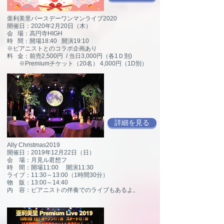
亜利美里バースデーワンマンライブ2020
開催日：2020年2月20日（木）
会 場：高円寺HIGH
時 間：開場18:40 開演19:10
※ピアニストとのコラボ企画あり
料 金：前売2,500円 / 当日3,000円（各1Ｄ別)
※Premiumチケット（20名） 4,000円（1D別）
詳細を見る
Ally Christmas2019
開催日：2019年12月22日（日）
会 場：月見ル君想フ
時 間：開場11:00 開演11:30
ライブ：11:30～13:00（1時間30分）
物 販：13:00～14:40
内 容：ピアニストの伴奏でのライブもあるよ。