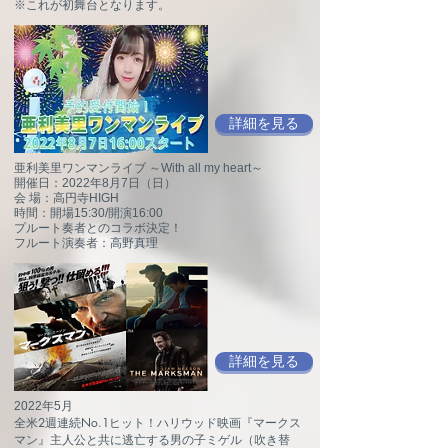
※これが初舞台となります。
詳細を見る
亜利美里ワンマンライブ ～With all my heart～
開催日：2022年8月7日（日）
会 場：高円寺HIGH
時間：開場15:30/開演16:00
プルート奏者とのコラボ決定！
フルート演奏者：高野真理
詳細を見る
2022年5月
全米2週連続No.1ヒット！ハリウッド映画『マークス
マン』主人公と共に逃亡する男の子ミゲル（吹き替