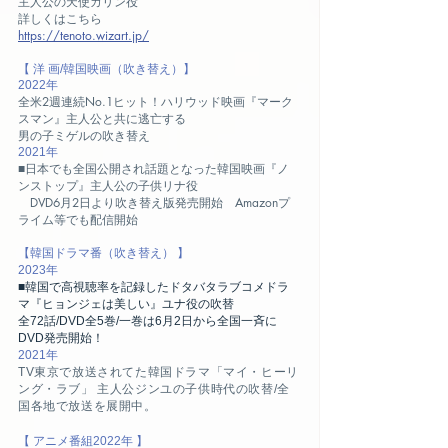
主人公の天使カリン役
詳しくはこちら
https://tenoto.wizart.jp/
【 洋 画/韓国映画
（吹き替え）
】
2022年
全米2週連続No.1ヒット！ハリウッド映画『マーク
スマン』主人公と共に逃亡する
男の子ミゲルの吹き替え
2021年
■日本でも全国公開され話題となった韓国映画『ノ
ンストップ』主人公の子供リナ役
DVD6月2日より吹き替え版発売開始 Amazonプ
ライム等でも配信開始
【韓国ドラマ
番（吹き替え） 】
2023年
■韓国で高視聴率を記録したドタバタラブコメドラ
マ『ヒョンジェは美しい』ユナ役の吹替
全
72
話/DVD全5巻/
一巻は6月2日から全国一斉に
DVD発売開始！
2021
年
TV東京で放送されてた韓国ドラマ「マイ・ヒーリ
ング・ラブ」 主人公ジンユの子供時代の吹替/全
国各地で放送を展開中。
【 アニメ番組2022年 】