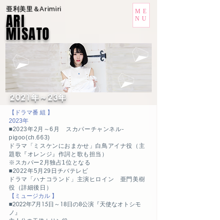
亜利美里＆Arimiri
ME
ARI
NU
MISATO
2021年～23年
【ドラマ番 組 】
2023年
■2023年2月～6月 スカパーチャンネル-
pigoo(ch.663)
ドラマ
「ミスケンにおまかせ」白鳥アイナ役（主
題歌『オレンジ』作詞と歌も担当）
※スカパー2月独占1位となる
■2022年5月29日チバテレビ
ドラマ
「ハナコランド」主演ヒロイン 亜門美樹
役（詳細後日）
【ミュージカル 】
■2022年7月15日～18日の8公演『天使なオトシモ
ノ』