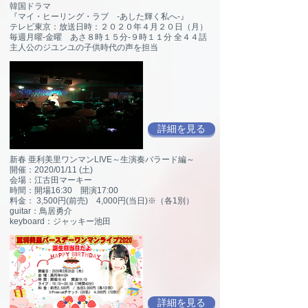
韓国ドラマ
『マイ・ヒーリング・ラブ -あした輝く私へ-』
テレビ東京：放送日時：２０２０年４月２０日（月）
毎週月曜-金曜 あさ８時１５分-９時１１分 全４４話
​主人公のジユンユの子供時代の声を担当
詳細を見る
新春 亜利美里ワンマンLIVE～生演奏バラード編～
開催：2020/01/11 (土)
会場：江古田マーキー
時間：開場16:30 開演17:00
料金： 3,500円(前売) 4,000円(当日)※（各1別）
guitar：鳥居勇介
keyboard：ジャッキー池田
詳細を見る