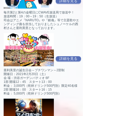
詳細を見る
毎月第2と第4の金曜日にCWAVE放送局で放送中！
放送時間：19：00～19：50（生放送）
司会はアニメ『NARUTO』や『銀魂』等で主題歌やエ
ンディング曲を担当しておりましたシュノーケルの西
村さんと亜利美里となっております。
詳細を見る
亜利美里の誕生日会～プチワンマン～2部制
開催日：2021年2月20日（土）
会 場：渋谷ガーデンパティオ 6F
1部 開場12：45 スタート13：00
料金： 3,000円（乾杯ドリンク500円別）限定40名様
2部 開場16：00 スタート16：15
料金： 5,000円（乾杯ドリンク500円別）