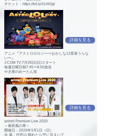
チケット：https://bit.ly/31r6Ggl
詳細を見る
アニメ『アストロロロジー〜おかしな12星座うらな
い〜』
J:COM TV:7月26日(日)スタート
毎週日曜日朝7:45〜8:00放送
やぎ座のめーたん役
詳細を見る
arimiri Premium Live 2020
～春疾風の章～
開催日：2020年3月1日（日）
会 場：代官山 晴れたら空に豆まいて