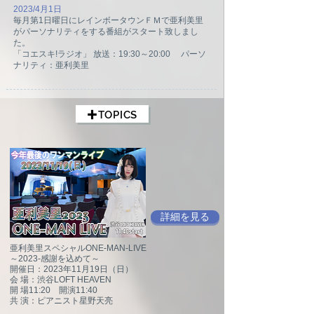
2023/4月1日
毎月第1日曜日にレインボータウンＦＭで亜利美里
がパーソナリティをする番組がスタート致しまし
た。
「コエスキ!ラジオ」 放送：19:30～20:00 パーソ
ナリティ：亜利美里
✚TOPICS
詳細を見る
亜利美里スペシャルONE-MAN-LIVE
～2023-感謝を込めて～
開催日：2023年11月19日（日）
会 場：渋谷LOFT HEAVEN
開 場11:20 開演11:40
共 演：ピアニスト星野天亮