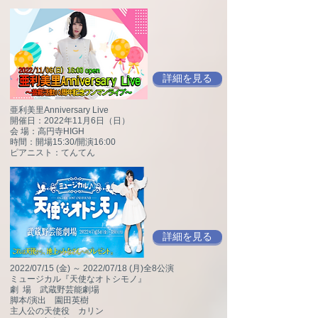
詳細を見る
亜利美里Anniversary Live
開催日：2022年11月6日（日）
会 場：高円寺HIGH
時間：開場15:30/開演16:00
ピアニスト：てんてん
詳細を見る
2022/07/15 (金) ～ 2022/07/18 (月)全8公演
ミュージカル『天使なオトシモノ』
劇 場 武蔵野芸能劇場
脚本/演出 園田英樹
主人公の天使役 カリン