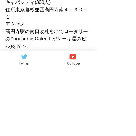
キャパシティ(300人)
住所東京都杉並区高円寺南４－３０－
１
アクセス
高円寺駅の南口改札を出てロータリー
のYonchome Cafe(1Fがケーキ屋のビ
ル)を左へ。
坂を下り、公園の手前を右へ。高円寺
中央パーキング前、
Twitter
YouTube
右側のコンクリートビル。JR高円寺駅
より徒歩２～３分。
ライブ情報
すべて表示
最新記事