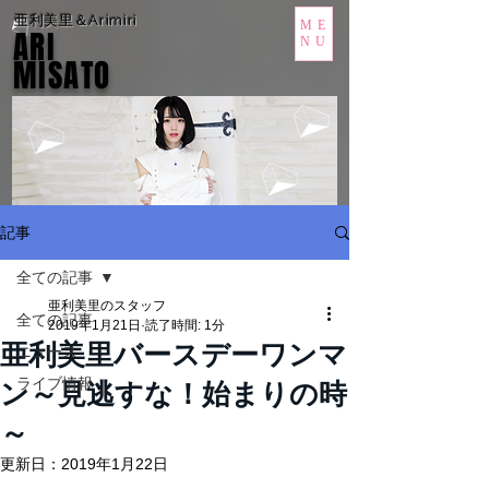
亜利美里＆Arimiri
ME
ARI
NU
MISATO
記事
全ての記事
亜利美里のスタッフ
全ての記事
2019年1月21日
読了時間: 1分
亜利美里バースデーワンマ
ニュース
ライブ情報
ン～見逃すな！始まりの時
～
更新日：
2019年1月22日