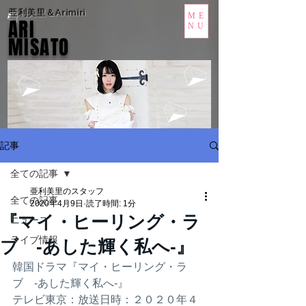
亜利美里＆Arimiri
ME
ARI
NU
MISATO
記事
全ての記事
亜利美里のスタッフ
全ての記事
2020年4月9日
読了時間: 1分
『マイ・ヒーリング・ラ
ニュース
ライブ情報
ブ -あした輝く私へ-』
韓国ドラマ『マイ・ヒーリング・ラ
ブ　-あした輝く私へ-』
テレビ東京：放送日時：２０２０年４