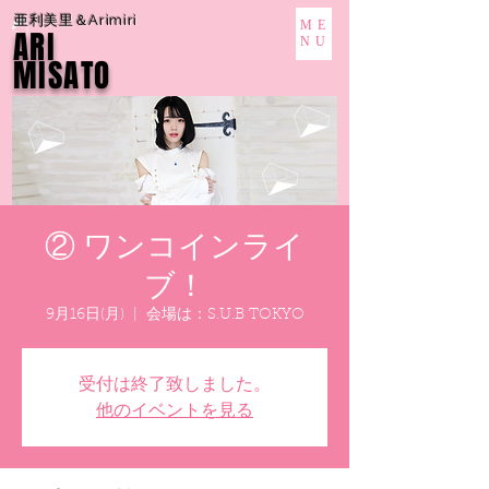
亜利美里＆Arimiri
ME
ARI
NU
MISATO
② ワンコインライ
ブ！
9月16日(月)
  |  
会場は：S.U.B TOKYO
受付は終了致しました。
他のイベントを見る