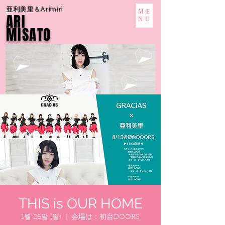
亜利美里＆Arimiri
ME
ARI
NU
MISATO
THIS is OUR HOME
1월 26일 (일)
  |  
会場は：初台DOORS