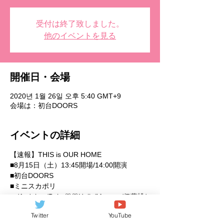
受付は終了致しました。
他のイベントを見る
開催日・会場
2020년 1월 26일 오후 5:40 GMT+9
会場は：初台DOORS
イベントの詳細
【速報】THIS is OUR HOME
■8月15日（土）13:45開場/14:00開演
■初台DOORS 
■ミニスカポリ
ス/Ars'alum/Baby♡♡Holic/Mystear/伊藤桃/
亜利美里/asymmetry＆PiNSCA/奏りお/仮面
Twitter
YouTube
女子候補生/スライムガールズ/ゆめかわデイ