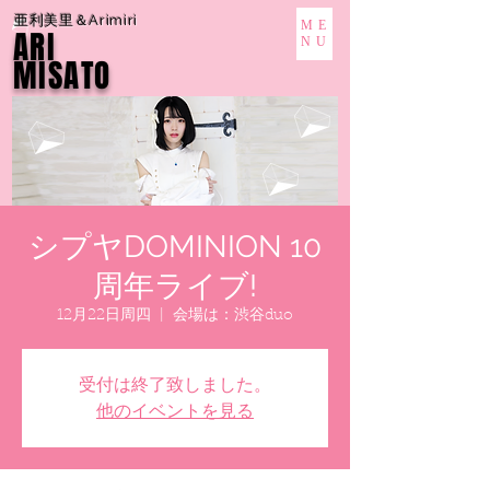
亜利美里＆Arimiri
ME
ARI
NU
MISATO
シプヤDOMINION 10
周年ライブ!
12月22日周四
  |  
会場は：渋谷duo
受付は終了致しました。
他のイベントを見る