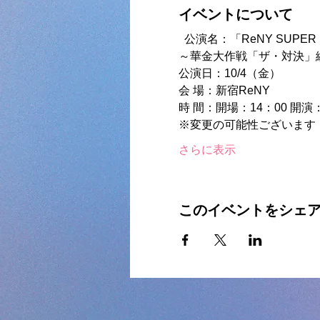
イベントについて
  公演名：「ReNY SUPER LIV
～華金大作戦「ザ・対決」編
公演日：10/4（金） 
会 場：新宿ReNY  
時 間：開場：14：00 開演
※変更の可能性ございます 
さらに表示
このイベントをシェ