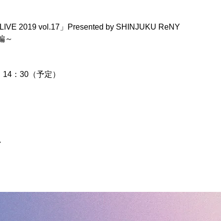
E 2019 vol.17」Presented by SHINJUKU ReNY 
～ 
：14：30（予定）
 
ア