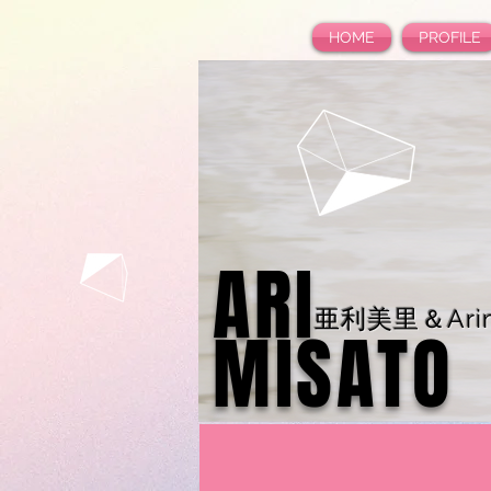
HOME
PROFILE
ARI
亜利美里＆Arim
MISATO