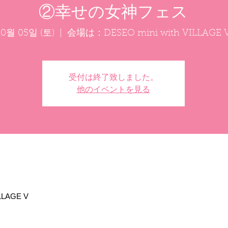
②幸せの女神フェス
10월 05일 (토)
  |  
会場は：DESEO mini with VILLAGE 
受付は終了致しました。
他のイベントを見る
LLAGE V