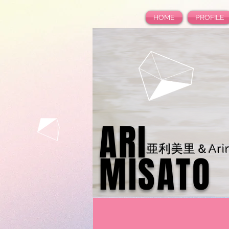
HOME
PROFILE
ARI
亜利美里＆Arim
MISATO