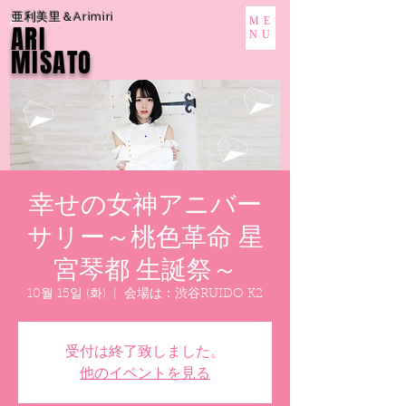
亜利美里＆Arimiri
ME
ARI
NU
MISATO
幸せの女神アニバー
サリー～桃色革命 星
宮琴都 生誕祭～
10월 15일 (화)
  |  
会場は：渋谷RUIDO K2
受付は終了致しました。
他のイベントを見る