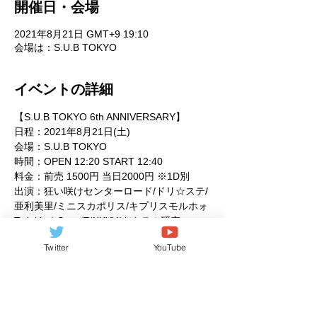
開催日・会場
2021年8月21日 GMT+9 19:10
会場は：S.U.B TOKYO
イベントの詳細
【S.U.B TOKYO 6th ANNIVERSARY】
日程：2021年8月21日(土)
会場：S.U.B TOKYO
時間：OPEN 12:20 START 12:40
料金：前売 1500円 当日2000円 ※1D別
出演：狂い咲けセンターロード/ドリ☆ステ/
亜利美里/ミニスカポリス/キプリスモルホォ
Twinkle☆Stars/RiKKYY/カクテル研究
所/TJP/彩瀬千聖/THAT'sSO/鈴本みさこ/レプ
Twitter
YouTube
スルプス/別所愛珠香/東京ぴ炎/ARIStoCRAT/
伊藤桃/君が輝ける場所/ChuLip☆Garden
続きを見る >>