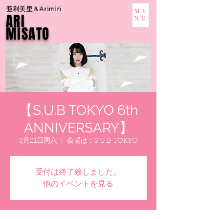
亜利美里＆Arimiri
ME
ARI
NU
MISATO
【S.U.B TOKYO 6th
ANNIVERSARY】
8月21日周六
  |  
会場は：S.U.B TOKYO
受付は終了致しました。
他のイベントを見る