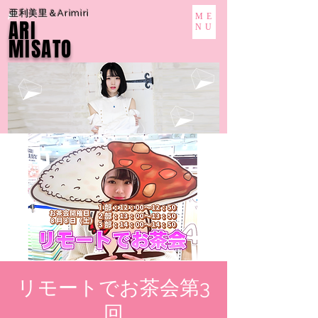
亜利美里＆Arimiri
ME
ARI
NU
MISATO
リモートでお茶会第3
回