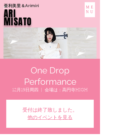
亜利美里＆Arimiri
ME
ARI
NU
MISATO
One Drop
Performance
12月19日周四
  |  
会場は：高円寺HIGH
受付は終了致しました。
他のイベントを見る