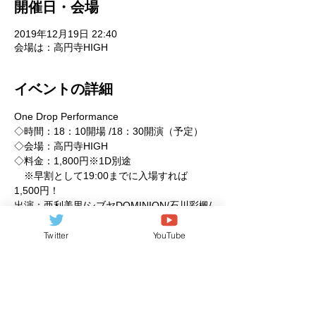
開催日・会場
2019年12月19日 22:40
会場は：高円寺HIGH
イベントの詳細
One Drop Performance 
◇時間：18：10開場 /18：30開演（予定）
◇会場：高円寺HIGH
◇料金：1,800円※1D別途
　※早割として19:00までに入場すれば
1,500円！
出演：亜利美里/シブヤDOMINION/石川彩楓/
伊藤桃/久保田光/深川史那/１６８２/桜丘
HS/elfin'/他
Twitter
YouTube
続きを見る >>
このイベントをシェア