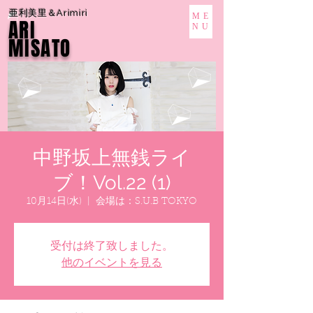
亜利美里＆Arimiri
ME
ARI
NU
MISATO
中野坂上無銭ライ
ブ！Vol.22 (1)
10月14日(水)
  |  
会場は：S.U.B TOKYO
受付は終了致しました。
他のイベントを見る