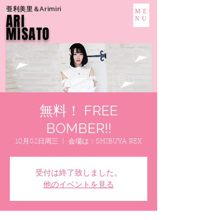
亜利美里＆Arimiri
ME
ARI
NU
MISATO
無料！ FREE
BOMBER!!
10月02日周三
  |  
会場は：SHIBUYA REX
受付は終了致しました。
他のイベントを見る