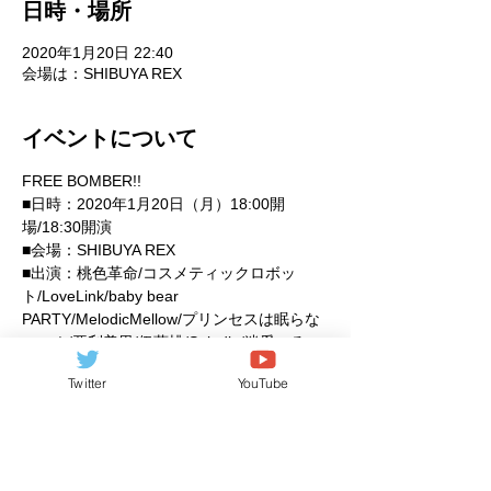
日時・場所
2020年1月20日 22:40
会場は：SHIBUYA REX
イベントについて
FREE BOMBER!!
■日時：2020年1月20日（月）18:00開
場/18:30開演
■会場：SHIBUYA REX
■出演：桃色革命/コスメティックロボッ
ト/LoveLink/baby bear
PARTY/MelodicMellow/プリンセスは眠らな
いっ！/亜利美里/伊藤桃/Spindle/迷愛へる
ぷ！/ゆめみどき
Twitter
YouTube
■料金：無料 ※2Drink別途（最前エリアは
1Drink）
さらに表示