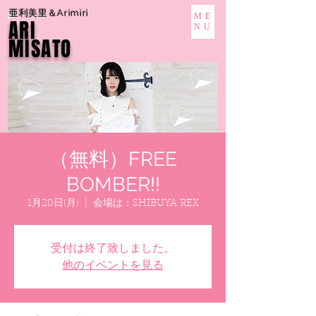
亜利美里＆Arimiri
ME
ARI
NU
MISATO
（無料）FREE
BOMBER!!
1月20日(月)
  |  
会場は：SHIBUYA REX
受付は終了致しました。
他のイベントを見る