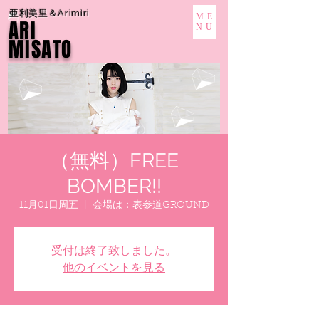
亜利美里＆Arimiri
ME
ARI
NU
MISATO
（無料）FREE
BOMBER!!
11月01日周五
  |  
会場は：表参道GROUND
受付は終了致しました。
他のイベントを見る