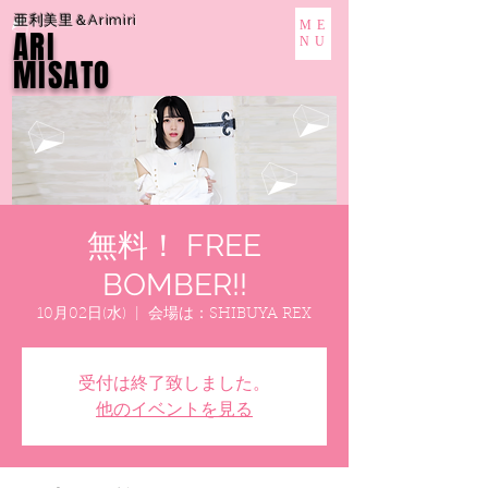
亜利美里＆Arimiri
ME
ARI
NU
MISATO
無料！ FREE
BOMBER!!
10月02日(水)
  |  
会場は：SHIBUYA REX
受付は終了致しました。
他のイベントを見る