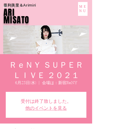
亜利美里＆Arimiri
ME
ARI
NU
MISATO
ＲｅＮＹ ＳＵＰＥＲ
ＬＩＶＥ ２０２１
6月23日(水)
  |  
会場は：新宿ReNY
受付は終了致しました。
他のイベントを見る