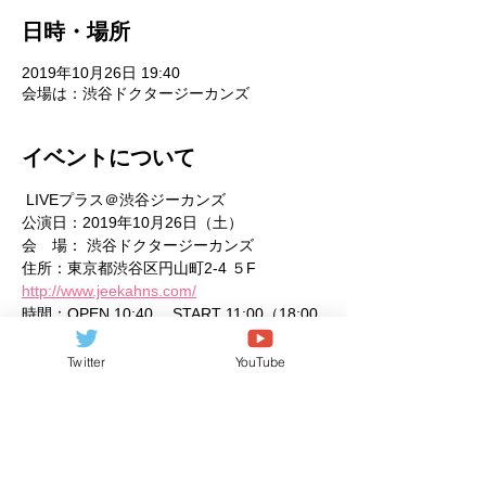
日時・場所
2019年10月26日 19:40
会場は：渋谷ドクタージーカンズ
イベントについて
 LIVEプラス＠渋谷ジーカンズ  
公演日：2019年10月26日（土） 
会　場： 渋谷ドクタージーカンズ  
住所：東京都渋谷区円山町2-4 ５F 
http://www.jeekahns.com/
時間：OPEN 10:40 　START 11:00（18:00
終演予定） 
料金：前売り \1,500 当日 \2,000（1Ｄ別） 
Twitter
YouTube
さらに表示
このイベントをシェア