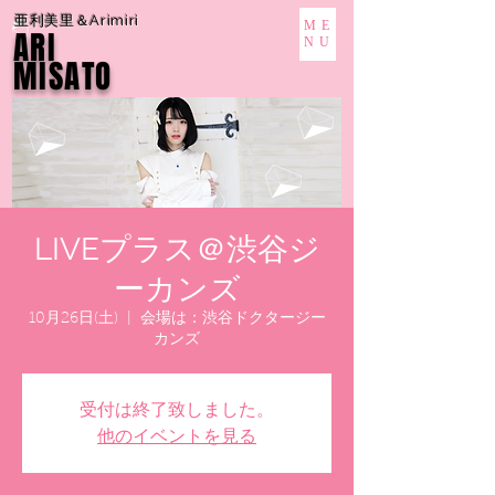
亜利美里＆Arimiri
ME
ARI
NU
MISATO
LIVEプラス＠渋谷ジ
ーカンズ
10月26日(土)
  |  
会場は：渋谷ドクタージー
カンズ
受付は終了致しました。
他のイベントを見る