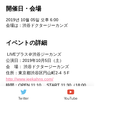
開催日・会場
2019년 10월 05일 오후 6:00
会場は：渋谷ドクタージーカンズ
イベントの詳細
 LIVEプラス＠渋谷ジーカンズ  
公演日：2019年10月5日（土） 
会　場： 渋谷ドクタージーカンズ  
住所：東京都渋谷区円山町2-4 ５F 
http://www.jeekahns.com/
時間：OPEN 11:10 　START 11:30（18:00
終演予定） 
料金：前売り \1,500 当日 \2,000（1Ｄ別） 
Twitter
YouTube
続きを見る >>
このイベントをシェア