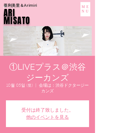
亜利美里＆Arimiri
ME
ARI
NU
MISATO
①LIVEプラス＠渋谷
ジーカンズ
10월 05일 (토)
  |  
会場は：渋谷ドクタージー
カンズ
受付は終了致しました。
他のイベントを見る