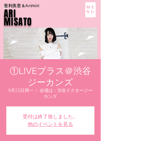
亜利美里＆Arimiri
ME
ARI
NU
MISATO
①LIVEプラス＠渋谷
ジーカンズ
9月23日周一
  |  
会場は：渋谷ドクタージー
カンズ
受付は終了致しました。
他のイベントを見る