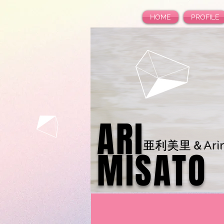
HOME
PROFILE
ARI
亜利美里＆Arim
MISATO