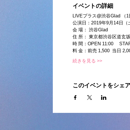
イベントの詳細
LIVEプラス@渋谷Glad （
公演日：2019年9月14日（
会 場： 渋谷Glad 
住 所： 東京都渋谷区道玄坂2-
時 間：OPEN 11:00 　START
料 金：前売 1,500  当日 2,
続きを見る >>
このイベントをシェ