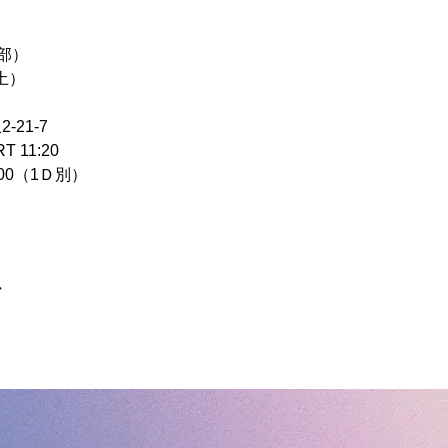
1部）
土） 
21-7 
 11:20 
000（1Ｄ別）  
ア