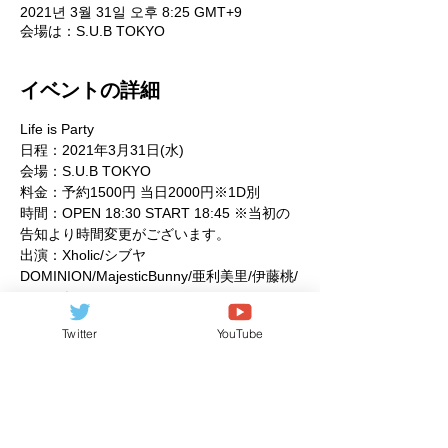
2021년 3월 31일 오후 8:25 GMT+9
会場は：S.U.B TOKYO
イベントの詳細
Life is Party
日程：2021年3月31日(水)
会場：S.U.B TOKYO
料金：予約1500円 当日2000円※1D別
時間：OPEN 18:30 START 18:45 ※当初の
告知より時間変更がございます。
出演：Xholic/シブヤ
DOMINION/MajesticBunny/亜利美里/伊藤桃/
のーぷらん。/ぽてんしゃる。/baby bear 
PARTY
Twitter
YouTube
続きを見る >>
このイベントをシェア