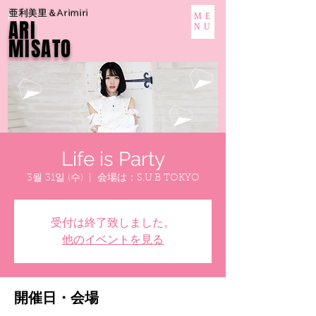
亜利美里＆Arimiri
ME
ARI
NU
MISATO
Life is Party
3월 31일 (수)
  |  
会場は：S.U.B TOKYO
受付は終了致しました。
他のイベントを見る
開催日・会場