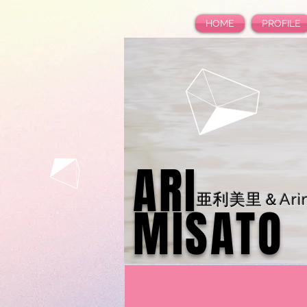
HOME
PROFILE
ARI
亜利美里＆Arim
MISATO