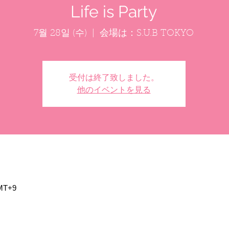
Life is Party
7월 28일 (수)
  |  
会場は：S.U.B TOKYO
受付は終了致しました。
他のイベントを見る
MT+9