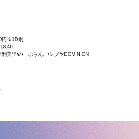
00円※1D別
18:40
N/亜利美里/のーぷらん。/シブヤDOMINION
ア