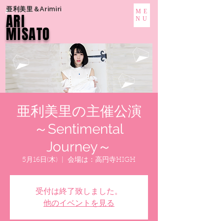
亜利美里＆Arimiri
ME
ARI
NU
MISATO
亜利美里の主催公演
～Sentimental
Journey～
5月16日(木)
  |  
会場は：高円寺HIGH
受付は終了致しました。
他のイベントを見る