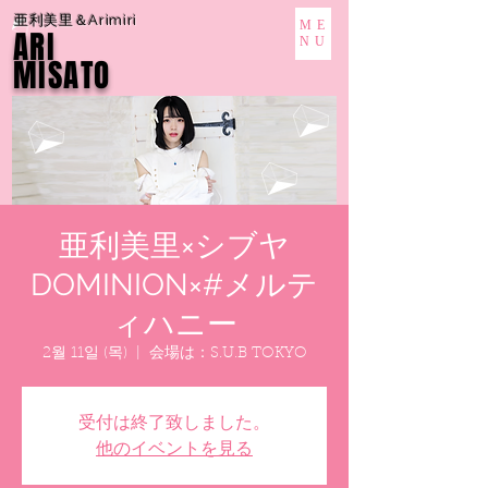
亜利美里＆Arimiri
ME
ARI
NU
MISATO
亜利美里×シブヤ
DOMINION×#メルテ
ィハニー
2월 11일 (목)
  |  
会場は：S.U.B TOKYO
受付は終了致しました。
他のイベントを見る