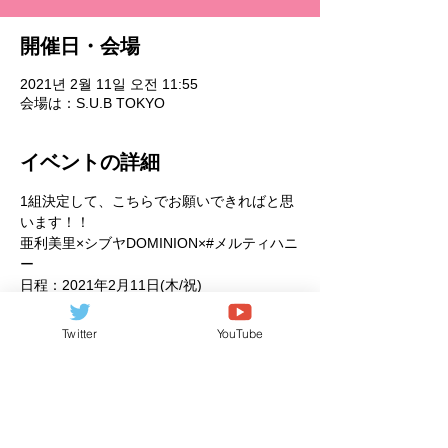
開催日・会場
2021년 2월 11일 오전 11:55
会場は：S.U.B TOKYO
イベントの詳細
1組決定して、こちらでお願いできればと思
います！！
亜利美里×シブヤDOMINION×#メルティハニ
ー
日程：2021年2月11日(木/祝)
会場：S.U.B TOKYO
料金：前売当日1500円 ※1D別
Twitter
YouTube
時間：OPEN 11:40 START 12:00
続きを見る >>
このイベントをシェア