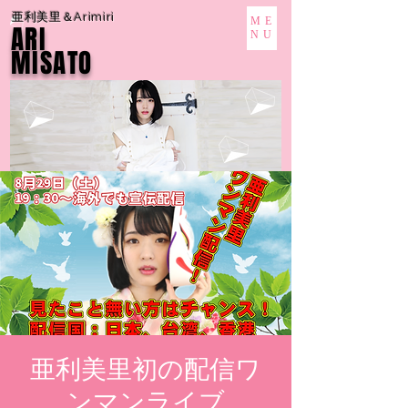
亜利美里＆Arimiri
ME
ARI
NU
MISATO
亜利美里初の配信ワ
ンマンライブ