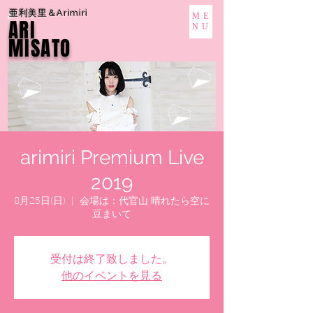
亜利美里＆Arimiri
ME
ARI
NU
MISATO
arimiri Premium Live
2019
8月25日(日)
  |  
会場は：代官山 晴れたら空に
豆まいて
受付は終了致しました。
他のイベントを見る