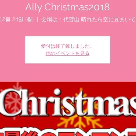
Ally Christmas2018
12월 24일 (월)
  |  
会場は：代官山 晴れたら空に豆まいて
受付は終了致しました。
他のイベントを見る