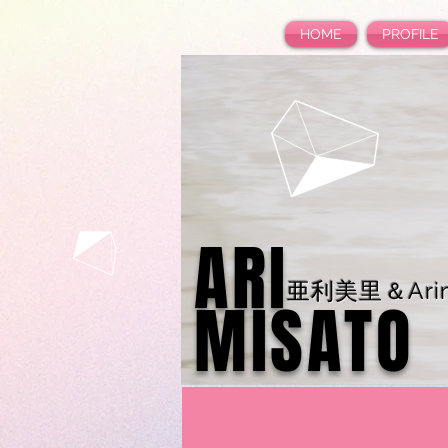
HOME
PROFILE
ARI
亜利美里＆Arim
MISATO