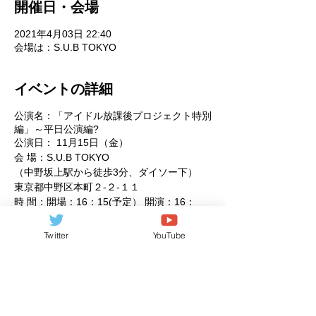
開催日・会場
2021年4月03日 22:40
会場は：S.U.B TOKYO
イベントの詳細
公演名：「アイドル放課後プロジェクト特別
編」～平日公演編?
公演日： 11月15日（金）
会 場：S.U.B TOKYO
（中野坂上駅から徒歩3分、ダイソー下）
東京都中野区本町２-２-１１
時 間：開場：16：15(予定） 開演：16：
30（予定）
料 金：予約1,500円（1D別）当日2,000円
Twitter
YouTube
（1D別）早割1,000円（1Ｄ別）
※開演迄にご入場された方の特別料金
出演者：
このイベントをシェア
スリジエ（宙組・虹組・星組）/スリジエ候
補生/堀井美佑from空想と妄想とキミの恋し
た世界/天見綾沙fromアストレイア*/優希優里