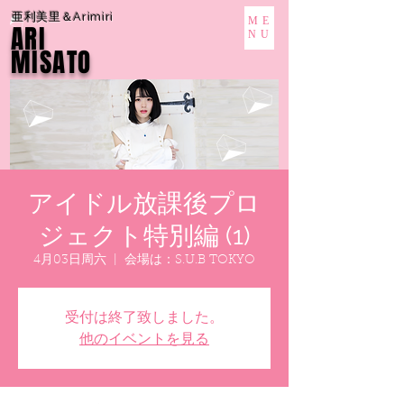
亜利美里＆Arimiri
ME
ARI
NU
MISATO
アイドル放課後プロ
ジェクト特別編 (1)
4月03日周六
  |  
会場は：S.U.B TOKYO
受付は終了致しました。
他のイベントを見る